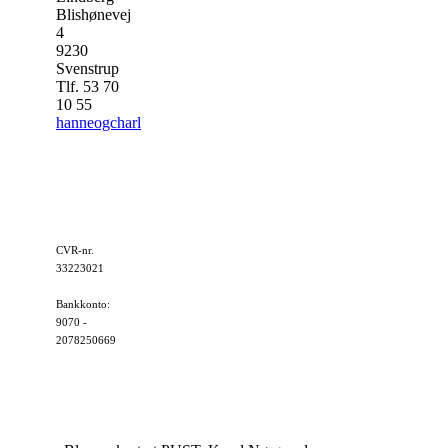
Blishønevej
4
9230
Svenstrup
Tlf. 53 70
10 55
hanneogcharles@gmail.com
CVR-nr.
33223021
Bankkonto:
9070 -
2078250669