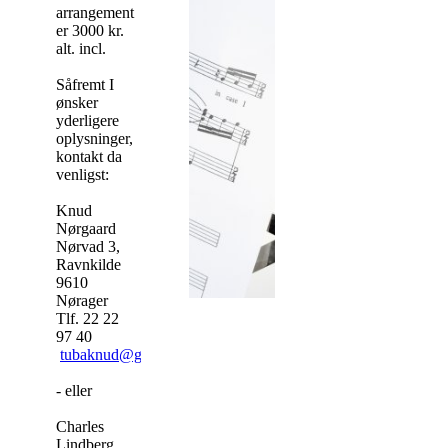
arrangement
er 3000 kr.
alt. incl.
Såfremt I
ønsker
yderligere
oplysninger,
kontakt da
venligst:
Knud
Nørgaard
Nørvad 3,
Ravnkilde
9610
Nørager
Tlf. 22 22
97 40
tubaknud@gmail.com
- eller
Charles
Lindberg